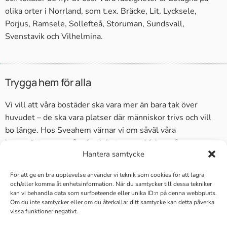
olika orter i Norrland, som t.ex. Bräcke, Lit, Lycksele,
Porjus, Ramsele, Sollefteå, Storuman, Sundsvall,
Svenstavik och Vilhelmina.
Trygga hem för alla
Vi vill att våra bostäder ska vara mer än bara tak över
huvudet – de ska vara platser där människor trivs och vill
bo länge. Hos Sveahem värnar vi om såväl våra
hyresgäster som våra fastigheter, med fokus på
Hantera samtycke
trygghet, omtanke och långsiktighet. Vår ambition är att
göra vardagen enklare och tryggare för de som bor hos
För att ge en bra upplevelse använder vi teknik som cookies för att lagra
oss
och/eller komma åt enhetsinformation. När du samtycker till dessa tekniker
kan vi behandla data som surfbeteende eller unika ID:n på denna webbplats.
Om du inte samtycker eller om du återkallar ditt samtycke kan detta påverka
Lediga bostäder i Norrland
vissa funktioner negativt.